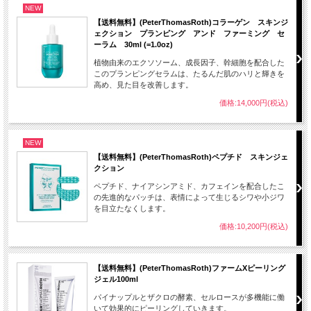
NEW
【送料無料】(PeterThomasRoth)コラーゲン スキンジ
ェクション プランピング アンド ファーミング セ
ーラム 30ml (=1.0oz)
植物由来のエクソソーム、成長因子、幹細胞を配合した
このプランピングセラムは、たるんだ肌のハリと輝きを
高め、見た目を改善します。
価格:14,000円(税込)
NEW
【送料無料】(PeterThomasRoth)ペプチド スキンジェ
クション
ペプチド、ナイアシンアミド、カフェインを配合したこ
の先進的なパッチは、表情によって生じるシワや小ジワ
を目立たなくします。
価格:10,200円(税込)
【送料無料】(PeterThomasRoth)ファームXピーリング
ジェル100ml
パイナップルとザクロの酵素、セルロースが多機能に働
いて効果的にピーリングしていきます。