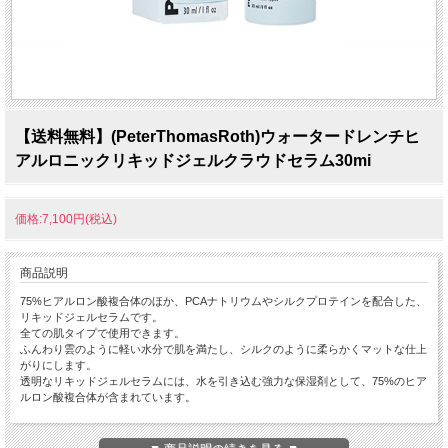
【送料無料】(PeterThomasRoth)ウォータードレンチヒ
アルロニックリキッドジェルクラウドセラム30mi
価格:7,100円(税込)
商品説明
75%ヒアルロン酸複合体のほか、PCAナトリウムやシルクプロテインを配合した、
リキッドジェルセラムです。
全ての肌タイプで使用できます。
ふんわり雲のように軽い水分で肌を満たし、シルクのように柔らかくマットな仕上
がりにします。
透明なリキッドジェルセラムには、水を引き込む強力な保湿剤として、75%のヒア
ルロン酸複合体が含まれています。
潤いで肌をふっくらとさせるのに役立ちます。
PCAナトリウムとシルクプロテインが、目に見えない絹のベールのような潤いを与