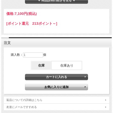
▼ 商品説明の続きを見る ▼
えます。
小じわや肌荒れを軽減し、滑らかでより若々しい状態に保ちます。
オイルフリーで、無香料です。
価格:
7,100円
(税込)
有効期限：2027年5月末
[ポイント還元 213ポイント～]
【使用方法】
1日2回、顔と首に塗布してください。
【注意事項】
外用専用です。
注文
開封後の品質保持期限は12ヵ月間です。
【成分】
購入数：
個
水、サッカリドイソメレート、ヒアルロン酸Na、PCA-Na、加水分解シルク、ラミ
ナリアサッカリナエキス、ハチミツエキス、サッカロミセス鉄発酵物、サッカロミ
セス銅発酵物、サッカロミセスケイ素発酵物、サッカロミセス亜鉛発酵物、サッカ
在庫
在庫あり
ロミセスマグネシウム発酵物、オリーブ葉エキス、オプンティアツナ花/茎エキ
ス、尿素、トレハロース、ソルビトール、グリセリン、クエン酸、クエン酸Na、
プロピレングリコール、ヘキシレングリコール、ブチレングリコール、ポリクオタ
ニウム-51、トリアセチン、ペンチレングリコール、カプリリルグリコール、安息
香酸Na、ソルビン酸K、EDTA-2Na、安息香酸Kフェノキシエタノール。
返品についての詳細はこちら
友達にメールですすめる