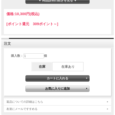
▼ 商品説明の続きを見る ▼
【使用方法】
きれいで乾燥した肌に塗布します。
最良の結果を得るためには、継続して顔と首に1日2回使用してください。
価格:
10,300円
(税込)
【注意事項】
[ポイント還元 309ポイント～]
外用専用です。
開封後の品質保持期限は18ヵ月間です。
【成分】
水、テトラヘキシルデシルアスコルベート、ブチレングリコール、C9-12アルカ
注文
ン、カプリリルメチコン、酢酸トコフェロール、C10-18トリグリセリド、ポリグ
リセリル-6ジステアレート、フェルラ酸、スクワラン、水添レシチン、プロパンジ
オール、ヒアルロン酸Na、ショウガ根エキス、ウコン根エキス、オタネニンジン
購入数：
個
根エキス、ホホバエステル、ロイコノストック/ダイコン根発酵液、ココカプリル
酸/カプリン酸、グリセリン、セチルアルコール、ポリグリセリル-3ミツロウ、キ
サンタンガム、EDTA-2Na、マイカ、エチルヘキシルグリセリン、ソルビン酸K、
在庫
在庫あり
安息香酸Naフェノキシエタノール。
返品についての詳細はこちら
友達にメールですすめる