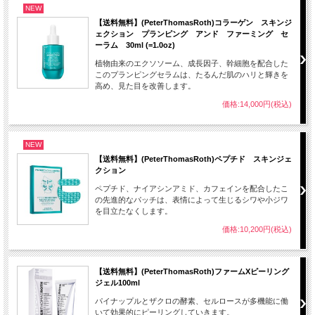
NEW
【送料無料】(PeterThomasRoth)コラーゲン スキンジ
ェクション プランピング アンド ファーミング セ
ーラム 30ml (=1.0oz)
植物由来のエクソソーム、成長因子、幹細胞を配合した
このプランピングセラムは、たるんだ肌のハリと輝きを
高め、見た目を改善します。
価格:14,000円(税込)
NEW
【送料無料】(PeterThomasRoth)ペプチド スキンジェ
クション
ペプチド、ナイアシンアミド、カフェインを配合したこ
の先進的なパッチは、表情によって生じるシワや小ジワ
を目立たなくします。
価格:10,200円(税込)
【送料無料】(PeterThomasRoth)ファームXピーリング
ジェル100ml
パイナップルとザクロの酵素、セルロースが多機能に働
いて効果的にピーリングしていきます。