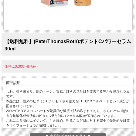
【送料無料】(PeterThomasRoth)ポテントCパワーセラム
30ml
価格:10,300円(税込)
商品説明
しわ、引き締まり、肌のトーン、質感、輝きの見た目を改善する豊かな保湿セラム
です。
本品には、従来のビタミンCよりも50倍も強力なTHDアスコルベートという成分が
配合されています。
20%のTHDアスコルベートが驚異的な濃度で詰め込まれており、さらに2つの超強
力な抗酸化成分(3%のビタミンEと2%のフェルル酸)が追加されています。
これにより肌のエイジング、引き締め、明るさなど肌に対する完全で先進的な対策
を行うフォーミュラが完成しました。
有効期限：2027年5月末