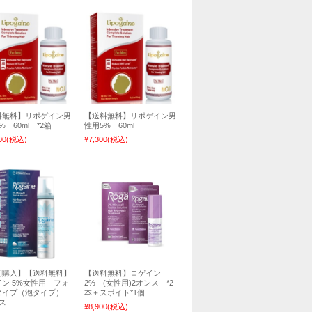
料無料】リポゲイン男
【送料無料】リポゲイン男
% 60ml *2箱
性用5% 60ml
00
(税込)
¥7,300
(税込)
期購入】【送料無料】
【送料無料】ロゲイン
ン 5%女性用 フォ
2% (女性用)2オンス *2
タイプ（泡タイプ）
本＋スポイト*1個
ス
¥8,900
(税込)