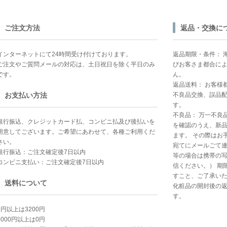
ご注文方法
返品・交換に
インターネットにて24時間受け付けております。
返品期限・条件： 
ご注文やご質問メールの対応は、土日祝日を除く平日のみ
びお客さま都合に
です。
ん。
返品送料： お客様
お支払い方法
不良品交換、誤品
す。
不良品： 万一不良
銀行振込、クレジットカード払、コンビニ払及び後払いを
を確認のうえ、新
用意してございます。ご希望にあわせて、各種ご利用くだ
ます。 その際はお
さい。
宛てにメールごて連
銀行振込：ご注文確定後7日以内
等の場合は携帯の
コンビニ支払い：ご注文確定後7日以内
信ください。） 期
すこと、ご了承い
送料について
化粧品の開封後の
す。
1円以上は3200円
9000円以上は0円