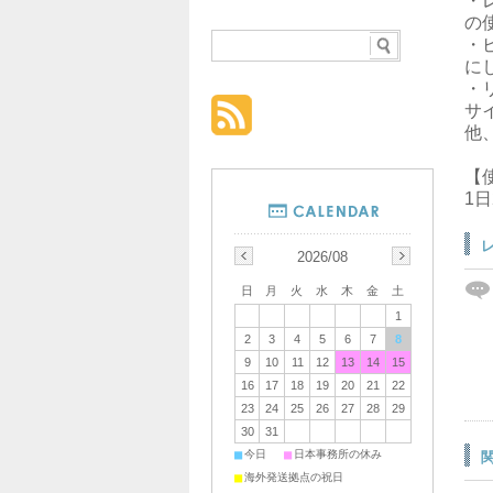
・
の
・
に
・
サ
他
【
1
2026/08
日
月
火
水
木
金
土
1
2
3
4
5
6
7
8
9
10
11
12
13
14
15
16
17
18
19
20
21
22
23
24
25
26
27
28
29
30
31
■
■
今日
日本事務所の休み
■
海外発送拠点の祝日