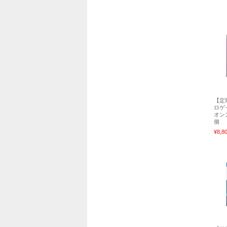
【定
ロゲ
オン
個
¥8,8