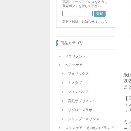
下記にメールアドレスを入力し
登録ボタンを押して下さい。
変更・解除・お知らせはこちら
商品カテゴリ
サプリメント
ヘアーケア
フォリックス
米
2
ミノタブ
ま
フィンペシア
【
育毛サプリメント
（
→ 
リグロースラボ
シャンプー＆リンス
ミ
→ 
スキンケア（その他のブランド）