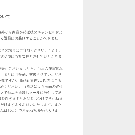
ついて
海外から商品を発送後のキャンセルおよ
よる返品はお受けすることができませ
都合の場合はご容赦ください。ただし、
配送交換は当社負担とさせていただきま
品等がございましたら、当店の在庫状況
品、または同等品と交換させていただき
手数ですが、商品到着後3日以内に当店
絡ください。 （輸送による商品の破損
写メで商品を撮影しメールに添付して送
限を過ぎますと返品をお受けできかねま
ただけますようお願いいたします。また
返品はお受けできかねる場合がありま