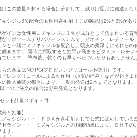
後はこの数量を超える場合は分割して、残りは翌月に発送とな
ノキシジル3％配合の女性用育毛剤 ！この製品は2%と3%があ
ボゲインは女性用ミノキシジル３％が成分として含まれいる育
度なリポソームデリバリーシステムで、ビオチン、レチノール
ミンと一緒にミノキシジルを配合し、頭皮の奥深くにそれらの
に働きます。 同時に摂取すると効果が高まるビタミン・レチノ
れています。 塗布後、乾くのも早くべたついたりもありません
ちらの商品はNO PG(プロピレングリコール不使用）です。
ロピレングリコールによる副作用（頭皮の痒み）などが起きま
本の輸入通関の都合により、一度の発送は2本までとなります。
本以上のご注文の場合は分割発送となります。
本セット計量スポイト付
成分と効能】
ミノキシジル・・ ＦＤＡが育毛剤として公式に認可している
アゼライン・・ ミノキシジルとの相乗効果により、ＤＨＴの
せます。