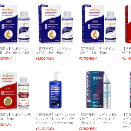
期購入】リポゲイン
【送料無料】リポゲイン
【定期購入】リポゲイン
【送
 3% 60ml *2箱
女性用 3% 60ml
女性用 3% 60ml
性用5
900
(税込)
¥6,800
(税込)
¥6,700
(税込)
¥14,0
期購入】リポゲイン男
【送料無料】ロゲイン シッ
【送料無料】ロゲイン 5%
【定
% 60ml
クニング 2 in 1 シャンプー
女性用 フォームタイプ
ロゲイ
+コンディショナー 248ml
（泡タイプ） 2オンス
ーム
00
(税込)
2オン
¥4,100
(税込)
¥7,500
(税込)