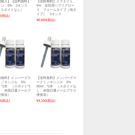
期購入】【送料無料】
【送料無料】イクエイト
イン 5% 2オンス
5% 女性用ヘアリグロー
（スポイトなし）
ス フォームタイプ（泡タ
イプ） 2オンス
0
(税込)
¥6,600
(税込)
料無料】メンバーズマ
【送料無料】メンバーズマ
ミノキシジル 5%
ークミノキシジル 5%
l *2本 （スポイト*1
60ml *2本 （スポイトな
き 米国日通メールプ
し、米国日通メールプラス
便発送）
便発送）
0
(税込)
¥4,100
(税込)