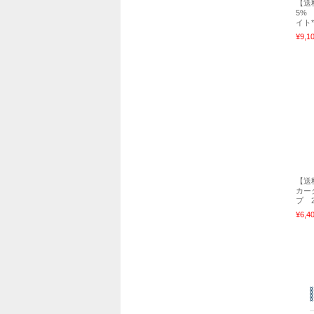
【送
5%
イト*
¥9,1
【送
カー
プ 
¥6,4