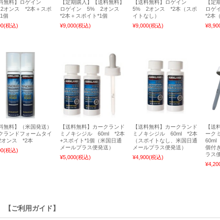
料無料】ロゲイン
【定期購入】【送料無料】
【送料無料】ロゲイン
【定
 2オンス *2本＋スポ
ロゲイン 5% 2オンス
5% 2オンス *2本（スポ
ロゲ
1個
*2本＋スポイト*1個
イトなし）
*2本
00
(税込)
¥9,000
(税込)
¥9,000
(税込)
¥8,90
料無料】（米国発送）
【送料無料】カークランド
【送料無料】カークランド
【送
クランドフォームタイ
ミノキシジル 60ml *2本
ミノキシジル 60ml *2本
ーク
2オンス *2本
+スポイト*1個（米国日通
（スポイトなし、米国日通
60m
メールプラス便発送）
メールプラス便発送）
個付
00
(税込)
ラス
¥5,000
(税込)
¥4,900
(税込)
¥4,20
【ご利用ガイド】