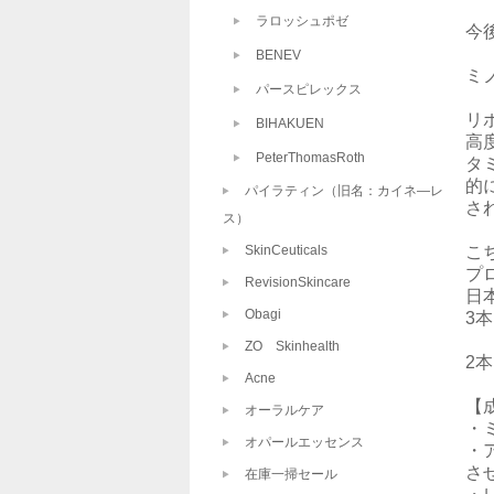
ラロッシュポゼ
今
BENEV
ミ
パースピレックス
リ
BIHAKUEN
高
PeterThomasRoth
タ
的
パイラティン（旧名：カイネ―レ
さ
ス）
SkinCeuticals
こ
プ
RevisionSkincare
日
Obagi
3
ZO Skinhealth
2
Acne
【
オーラルケア
・
オパールエッセンス
・
さ
在庫一掃セール