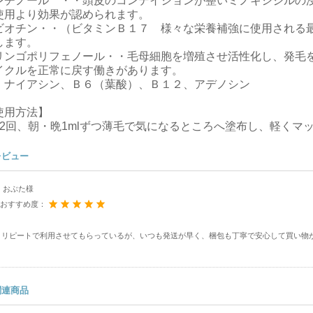
レチノール ・・頭皮のコンデイションが整いミノキシジルの
使用より効果が認められます。
ビオチン・・（ビタミンＢ１７ 様々な栄養補強に使用される最
します。
リンゴポリフェノール・・毛母細胞を増殖させ活性化し、発毛
イクルを正常に戻す働きがあります。
、ナイアシン、Ｂ６（葉酸）、Ｂ１２、アデノシン
使用方法】
日2回、朝・晩1mlずつ薄毛で気になるところへ塗布し、軽くマ
レビュー
おぶた様
おすすめ度：
リピートで利用させてもらっているが、いつも発送が早く、梱包も丁寧で安心して買い物
関連商品