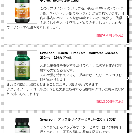
テン酸）500mg 250 Caps
このサプリメントには1カプセルあたり500mgのパントテ
ン酸（d-パントテン酸カルシウム）が含まれています。体
内の体内のパントテン酸は50歳ぐらいから減少し、代謝
を悪くし中年太りや薄毛などを引き起こします。このサ
プリメントで代謝を改善しましょう。
価格:4,700円(税込)
Swanson Health Products Activated Charcoal
260mg 120カプセル
大腸は栄養分を吸収するだけでなく、老廃物を体外に排
出する大切な器官です。
その大腸が汚れていると、肥満になったり、ポッコリお
腹が出たりします。
また老廃物が大腸にとどまることにより、お肌が荒れてきます。
アクテイブ チャコールはそうした大腸に残存する老廃物をきれいに絡み取り体
外へ排出してくれます。
価格:3,200円(税込)
Swanson アップルサイダービネガー200ｍｇ30錠
リンゴ酢であるアップルサイダービネガーは体の解毒作
用をもたらし、不要な脂肪の蓄積を阻害します。