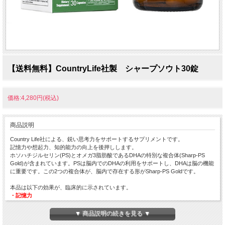
【送料無料】CountryLife社製 シャープソウト30錠
価格:4,280円(税込)
商品説明
Country Life社による、鋭い思考力をサポートするサプリメントです。
記憶力や想起力、知的能力の向上を後押しします。
ホソハチジルセリン(PS)とオメガ3脂肪酸であるDHAの特別な複合体(Sharp-PS
Gold)が含まれています。PSは脳内でのDHAの利用をサポートし、DHAは脳の機能
に重要です。この2つの複合体が、脳内で存在する形がSharp-PS Goldです。
本品は以下の効果が、臨床的に示されています。
・記憶力
・知的能力の向上
・より速い想起力
▼ 商品説明の続きを見る ▼
・脳の健康