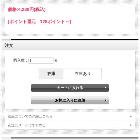
本品は、GFCO.ORGによるグルテンフリーの認定を受けています。
価格:
4,280円
(税込)
酵母、小麦、牛乳、塩、保存料、人工着色料、人工香料、人工甘味料不使用は使用
していません。
[ポイント還元 128ポイント～]
Sharp-PSは、Frutaromの登録商標です。水銀を含む重金属不含の純度検査済み。
この製品は国際基準のGMP登録（GMP: Good Manufacturing Practice）された工場
で製造されたものです。
【使用方法】
注文
1カプセルを目安に、1日3回食事と一緒にお召し上がりください。
摂取するサプリメントや薬について、医療従事者と相談してください。
購入数：
個
【注意事項】
これらの記述は、米国食品医薬品局(FDA)によって評価されたものではありませ
ん。
在庫
在庫あり
本品は、いかなる疾病の診断、治療、治癒、予防を目的としたものではありませ
ん。
妊娠中・授乳中の方、医師の管理下にある方、何かしらの病状や手術予定がある方
は、本品を使用する前にご必ず医師に相談をしてください。
副作用が発生した場合は使用を中止し、医師にご相談ください。 推奨された用量
を超えないようにしてください。
箱のロットナンバーや賞味期限をご確認ください。
1日3カプセルを基準としています。
返品についての詳細はこちら
パッケージのセーフティシールが破損していたら、ご使用をお控えください。
直射日光をさけ、59℉～86℉(15℃～30℃)の乾燥した部屋に保管してください。
友達にメールですすめる
子どもの届かないところに保管してください。
【成分】