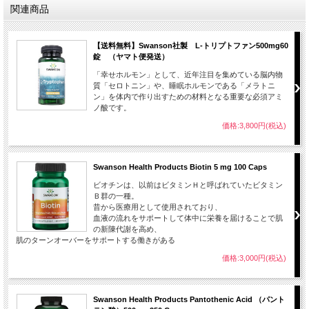
1カプセルあたり：Sharp-PS® GOLD結合PS-DHA（ホスファチジルセリン-ドコサ
関連商品
ヘキサエン酸複合体）（大豆レシチンおよび魚介エキス（ブルーホワイティング、
ニシン）由来）（PS45%（100mg相当）、DHA8%（8mg相当、PS総脂肪酸として
標準化）223mg）。その他の成分：微結晶セルロース、ヒプロメロース（松樹セル
【送料無料】Swanson社製 L-トリプトファン500mg60
ロース由来の植物性カプセルシェル）、マルトデキストリン、ステアリン酸マグネ
錠 （ヤマト便発送）
シウム、ステアリン酸、シリカ。
「幸せホルモン」として、近年注目を集めている脳内物
質「セロトニン」や、睡眠ホルモンである「メラトニ
ン」を体内で作り出すための材料となる重要な必須アミ
ノ酸です。
価格:3,800円(税込)
Swanson Health Products Biotin 5 mg 100 Caps
ビオチンは、以前はビタミンＨと呼ばれていたビタミン
Ｂ群の一種。
昔から医療用として使用されており、
血液の流れをサポートして体中に栄養を届けることで肌
の新陳代謝を高め、
肌のターンオーバーをサポートする働きがある
価格:3,000円(税込)
Swanson Health Products Pantothenic Acid （パント